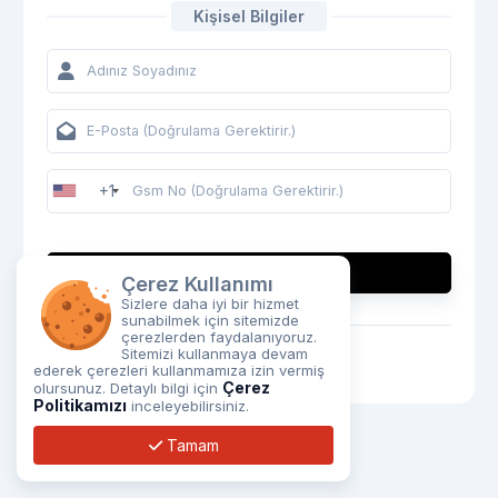
Kişisel Bilgiler
+1
DEVAM ET
Çerez Kullanımı
Sizlere daha iyi bir hizmet
sunabilmek için sitemizde
ZATEN BIR HESABINIZ VAR MI?
çerezlerden faydalanıyoruz.
Sitemizi kullanmaya devam
Giriş Yapın
ederek çerezleri kullanmamıza izin vermiş
Çerez
olursunuz. Detaylı bilgi için
Politikamızı
inceleyebilirsiniz.
Tamam