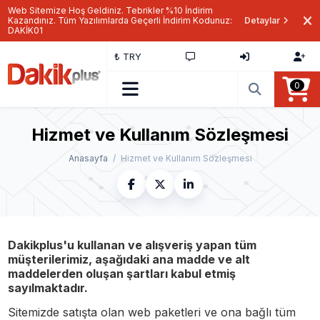
Web Sitemize Hoş Geldiniz. Tebrikler %10 İndirim
Kazandınız. Tüm Yazılımlarda Geçerli İndirim Kodunuz:
Detaylar
DAKİK01
₺ TRY
0
Hizmet ve Kullanım Sözleşmesi
Anasayfa
Hizmet ve Kullanım Sözleşmesi
Dakikplus'u kullanan ve alışveriş yapan tüm
müşterilerimiz, aşağıdaki ana madde ve alt
maddelerden oluşan şartları kabul etmiş
sayılmaktadır.
Sitemizde satışta olan web paketleri ve ona bağlı tüm