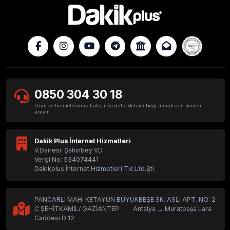
0850 304 30 18
Ürün ve hizmetlerimiz hakkında daha detaylı bilgi almak için hemen
arayın.
Dakik Plus İnternet Hizmetleri
V.Dairesi: Şahinbey VD.
Vergi No: 534074441
Dakikplus İnternet Hizmetleri Tic.Ltd.Şti
PANCARLI MAH. KETAYÜN BÜYÜKBEŞE SK. ASLI APT. NO: 2
C ŞEHİTKAMİL/ GAZİANTEP Antalya → Muratpaşa Lara
Caddesi D:12