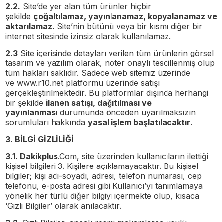
2.2.
Site’de yer alan tüm ürünler hiçbir
şekilde
çoğaltılamaz, yayınlanamaz, kopyalanamaz ve
aktarılamaz.
Site’nin bütünü veya bir kısmı diğer bir
internet sitesinde izinsiz olarak kullanılamaz.
2.3
Site içerisinde detayları verilen tüm ürünlerin görsel
tasarım ve yazılım olarak, noter onaylı tescillenmiş olup
tüm hakları saklıdır. Sadece web sitemiz üzerinde
ve
www.r10.net
platformu üzerinde satışı
gerçekleştirilmektedir. Bu platformlar dışında herhangi
bir şekilde
ilanen satışı, dağıtılması ve
yayınlanması
durumunda önceden uyarılmaksızın
sorumluları hakkında
yasal işlem başlatılacaktır
.
3. BİLGİ GİZLİLİĞİ
3.1. Dakikplus
.Com, site üzerinden kullanıcıların ilettiği
kişisel bilgileri 3. Kişilere açıklamayacaktır. Bu kişisel
bilgiler; kişi adı-soyadı, adresi, telefon numarası, cep
telefonu, e-posta adresi gibi Kullanıcı’yı tanımlamaya
yönelik her türlü diğer bilgiyi içermekte olup, kısaca
‘Gizli Bilgiler’ olarak anılacaktır.