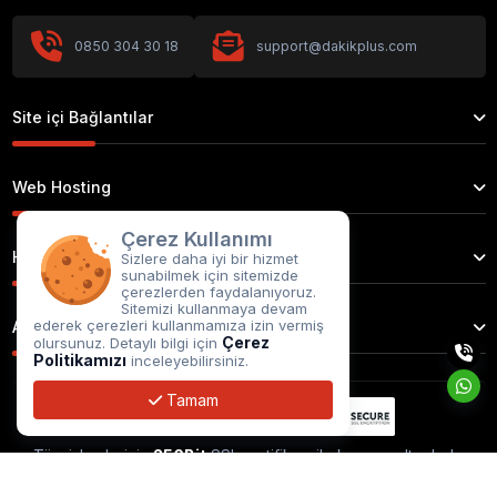
0850 304 30 18
support@dakikplus.com
Site içi Bağlantılar
Web Hosting
Çerez Kullanımı
Hizmetlerimiz
Sizlere daha iyi bir hizmet
sunabilmek için sitemizde
çerezlerden faydalanıyoruz.
Sitemizi kullanmaya devam
ederek çerezleri kullanmamıza izin vermiş
Alan Adı Tescil
Çerez
olursunuz. Detaylı bilgi için
Politikamızı
inceleyebilirsiniz.
Tamam
Tüm işlemleriniz
256Bit
SSL sertifikası ile koruma altındadır.