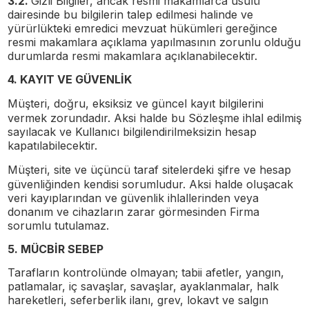
3.2.
Gizli Bilgiler, ancak resmi makamlarca usulü
dairesinde bu bilgilerin talep edilmesi halinde ve
yürürlükteki emredici mevzuat hükümleri gereğince
resmi makamlara açıklama yapılmasının zorunlu olduğu
durumlarda resmi makamlara açıklanabilecektir.
4. KAYIT VE GÜVENLİK
Müşteri
, doğru, eksiksiz ve güncel kayıt bilgilerini
vermek zorundadır. Aksi halde bu Sözleşme ihlal edilmiş
sayılacak ve Kullanıcı bilgilendirilmeksizin hesap
kapatılabilecektir.
Müşteri
, site ve üçüncü taraf sitelerdeki şifre ve hesap
güvenliğinden kendisi sorumludur. Aksi halde oluşacak
veri kayıplarından ve güvenlik ihlallerinden veya
donanım ve cihazların zarar görmesinden Firma
sorumlu tutulamaz.
5. MÜCBİR SEBEP
Tarafların kontrolünde olmayan; tabii afetler, yangın,
patlamalar, iç savaşlar, savaşlar, ayaklanmalar, halk
hareketleri, seferberlik ilanı, grev, lokavt ve salgın