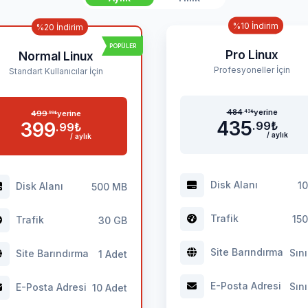
%10 İndirim
%20 İndirim
POPÜLER
Pro Linux
Normal Linux
Profesyoneller İçin
Standart Kullanıcılar İçin
484
yerine
.43
₺
499
yerine
.99
₺
435
399
.99
₺
.99
₺
/ aylık
/ aylık
Disk Alanı
1
Disk Alanı
500 MB
Trafik
150
Trafik
30 GB
Site Barındırma
Sını
Site Barındırma
1 Adet
E-Posta Adresi
Sını
E-Posta Adresi
10 Adet