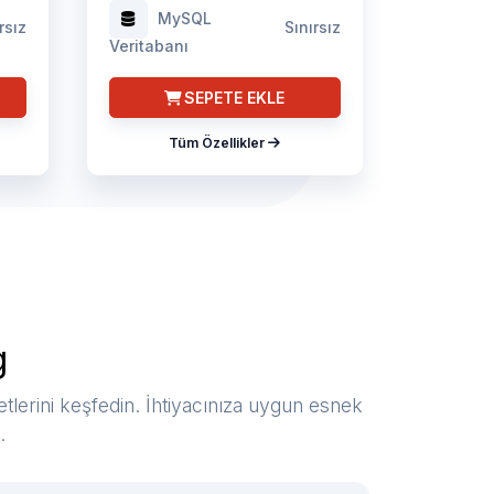
MySQL
rsız
Sınırsız
Veritabanı
SEPETE EKLE
Tüm Özellikler
g
tlerini keşfedin. İhtiyacınıza uygun esnek
.