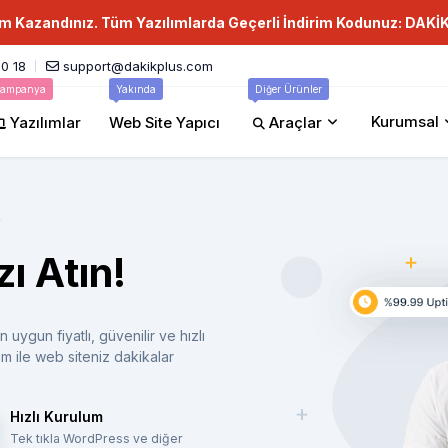
im Kazandınız. Tüm Yazılımlarda Geçerli İndirim Kodunuz: DAKİ
0 18
support@dakikplus.com
ampanya
Yakında
Diğer Ürünler
Kurumsal
Yazılımlar
Web Site Yapıcı
Araçlar
ı Atın!
 uygun fiyatlı, güvenilir ve hızlı
m ile web siteniz dakikalar
Hızlı Kurulum
Tek tıkla WordPress ve diğer