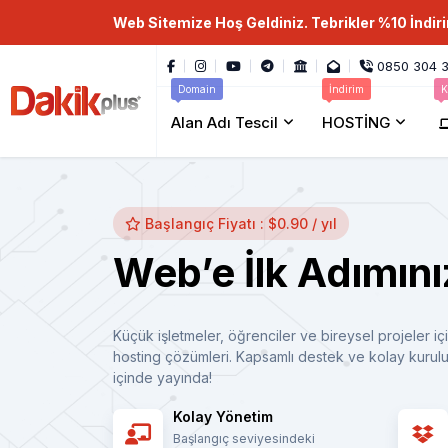
Web Sitemize Hoş Geldiniz. Tebrikler %10 İndir
0850 304 3
Domain
İndirim
K
Alan Adı Tescil
HOSTİNG
Başlangıç Fiyatı : $0.90 / yıl
Web’e İlk Adımınız
Küçük işletmeler, öğrenciler ve bireysel projeler için
hosting çözümleri. Kapsamlı destek ve kolay kurulu
içinde yayında!
Kolay Yönetim
Başlangıç seviyesindeki