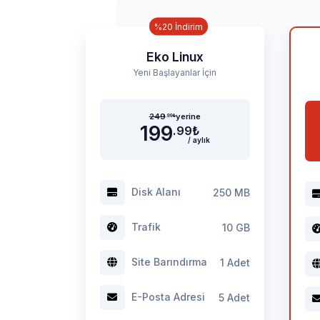
%20 İndirim
Eko Linux
Yeni Başlayanlar İçin
249
yerine
.99
₺
199
.99
₺
/ aylık
Disk Alanı
250 MB
Trafik
10 GB
Site Barındırma
1 Adet
E-Posta Adresi
5 Adet