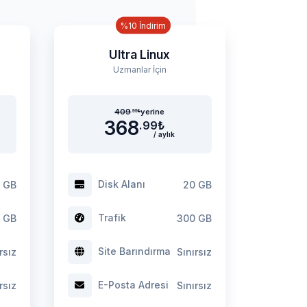
%10 İndirim
Ultra Linux
Uzmanlar İçin
409
yerine
.99
₺
368
.99
₺
/ aylık
Disk Alanı
0 GB
20 GB
Trafik
 GB
300 GB
Site Barındırma
rsız
Sınırsız
E-Posta Adresi
rsız
Sınırsız