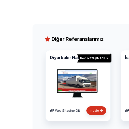
Diğer Referanslarımız
Diyarbakır Nakliyat
İ
NAKLIYE TAŞIMACILIK
Web Sitesine Git
İncele