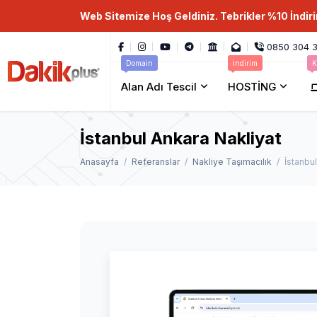
Web Sitemize Hoş Geldiniz. Tebrikler %10 İndir
0850 304 3
Domain
İndirim
K
Alan Adı Tescil
HOSTİNG
İstanbul Ankara Nakliyat
Anasayfa
Referanslar
Nakliye Taşımacılık
İstanbul