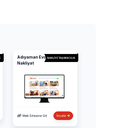
Adıyaman Evden Eve
K
NAKLIYE TAŞIMACILIK
Nakliyat
Web Sitesine Git
İncele