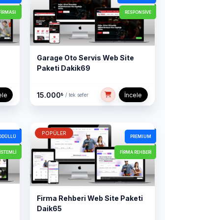
FIRMASI
RESPONSIVE
Garage Oto Servis Web Site
Paketi Dakik69
15.000
ele
İncele
₺
/ tek sefer
POPÜLER
MODÜLLÜ
PREMIUM
SİSTEMLİ
FİRMA REHBERİ
Firma Rehberi Web Site Paketi
Daik65