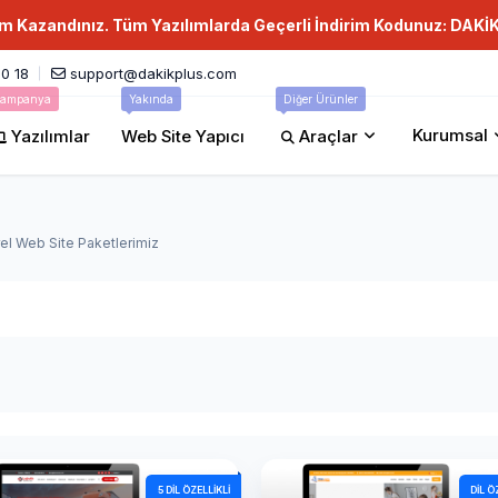
im Kazandınız. Tüm Yazılımlarda Geçerli İndirim Kodunuz: DAKİ
0 18
support@dakikplus.com
ampanya
Yakında
Diğer Ürünler
Kurumsal
Yazılımlar
Web Site Yapıcı
Araçlar
rel Web Site Paketlerimiz
5 DIL ÖZELLIKLI
DIL Ö