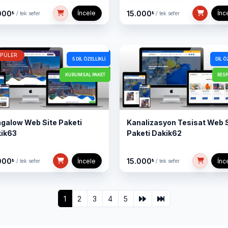
000
15.000
İncele
İnc
₺
₺
/ tek sefer
/ tek sefer
PÜLER
5 DIL ÖZELLIKLI
DIL Ö
KURUMSAL PAKET
RES
galow Web Site Paketi
Kanalizasyon Tesisat Web S
ik63
Paketi Dakik62
000
15.000
İncele
İnc
₺
₺
/ tek sefer
/ tek sefer
1
2
3
4
5