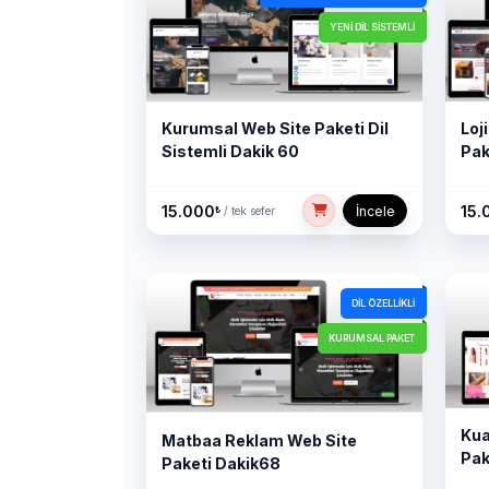
YENI DIL SISTEMLI
Kurumsal Web Site Paketi Dil
Loj
Sistemli Dakik 60
Pak
15.000
15.
İncele
₺
/ tek sefer
DIL ÖZELLIKLI
KURUMSAL PAKET
Kua
Matbaa Reklam Web Site
Pak
Paketi Dakik68