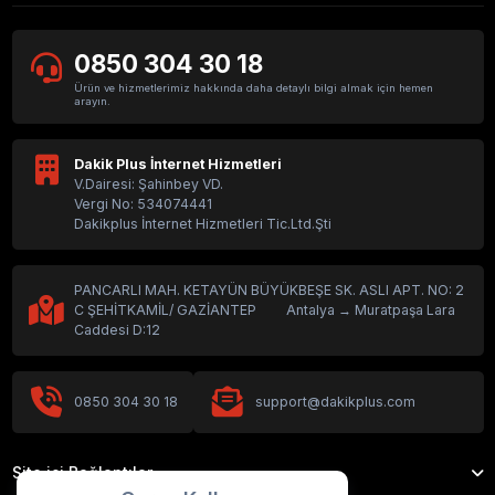
0850 304 30 18
Ürün ve hizmetlerimiz hakkında daha detaylı bilgi almak için hemen
arayın.
Dakik Plus İnternet Hizmetleri
V.Dairesi: Şahinbey VD.
Vergi No: 534074441
Dakikplus İnternet Hizmetleri Tic.Ltd.Şti
PANCARLI MAH. KETAYÜN BÜYÜKBEŞE SK. ASLI APT. NO: 2
C ŞEHİTKAMİL/ GAZİANTEP Antalya → Muratpaşa Lara
Caddesi D:12
0850 304 30 18
support@dakikplus.com
Site içi Bağlantılar