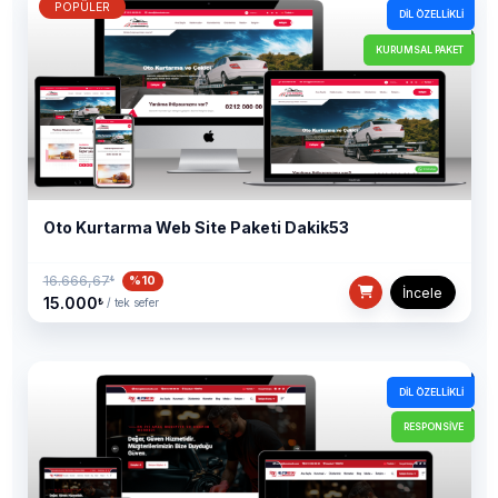
POPÜLER
DIL ÖZELLIKLI
KURUMSAL PAKET
Oto Kurtarma Web Site Paketi Dakik53
16.666,67
%10
₺
İncele
15.000
₺
/ tek sefer
DIL ÖZELLIKLI
RESPONSIVE