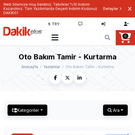
Web Sitemize Hoş Geldiniz. Tebrikler %10 İndirim
Kazandınız. Tüm Yazılımlarda Geçerli İndirim Kodunuz:
Detaylar
DAKİK01
₺ TRY
0
Oto Bakım Tamir - Kurtarma
Anasayfa
Yazılımlar
Oto Bakım Tamir - Kurtarma
Kategoriler
Ara